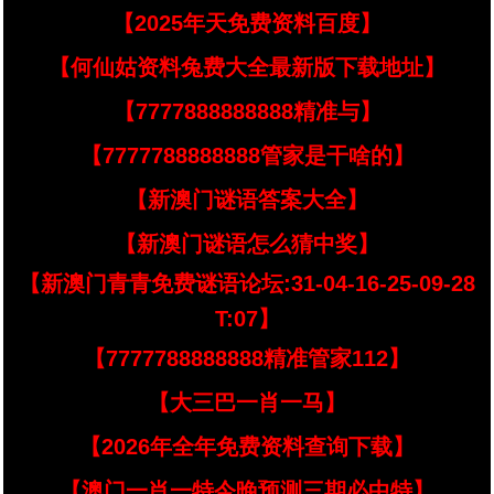
【2025年天免费资料百度】
【何仙姑资料兔费大全最新版下载地址】
【7777888888888精准与】
【7777788888888管家是干啥的】
【新澳门谜语答案大全】
【新澳门谜语怎么猜中奖】
【新澳门青青免费谜语论坛:31-04-16-25-09-28
T:07】
【7777788888888精准管家112】
【大三巴一肖一马】
【2026年全年免费资料查询下载】
【澳门一肖一特今晚预测三期必中特】