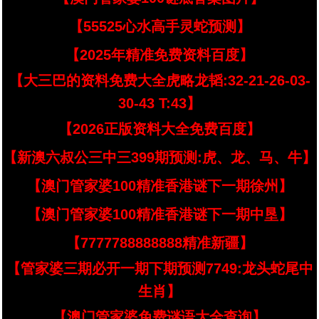
【55525心水高手灵蛇预测】
【2025年精准免费资料百度】
【大三巴的资料免费大全虎略龙韬:32-21-26-03-
30-43 T:43】
【2026正版资料大全免费百度】
【新澳六叔公三中三399期预测:虎、龙、马、牛】
【澳门管家婆100精准香港谜下一期徐州】
【澳门管家婆100精准香港谜下一期中垦】
【7777788888888精准新疆】
【管家婆三期必开一期下期预测7749:龙头蛇尾中
生肖】
【澳门管家婆免费谜语大全查询】