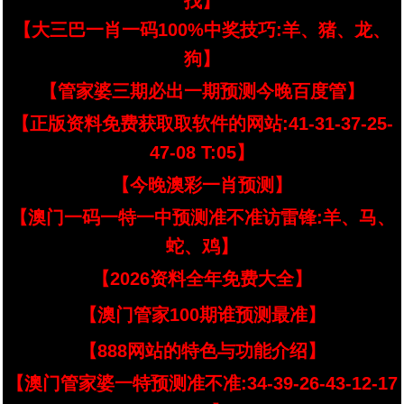
找】
【大三巴一肖一码100%中奖技巧:羊、猪、龙、
狗】
【管家婆三期必出一期预测今晚百度管】
【正版资料免费获取取软件的网站:41-31-37-25-
47-08 T:05】
【今晚澳彩一肖预测】
【澳门一码一特一中预测准不准访雷锋:羊、马、
蛇、鸡】
【2026资料全年免费大全】
【澳门管家100期谁预测最准】
【888网站的特色与功能介绍】
【澳门管家婆一特预测准不准:34-39-26-43-12-17