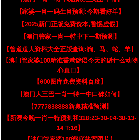
【家婆一肖一码生肖预测:今期看好单】
【2025新门正版免费资本,警惕虚假】
【澳门管家一肖一特中下一期预测】
【曾道道人资料大全正版查询:狗、马、蛇、羊】
【澳门管家婆100精准香港谜语今天的谜什么动物
心直口】
【600图库免费资料百度】
【澳门大三巴一肖一特一中口碑如何】
【7777888888新奥精准预测】
【新澳今晚一肖一特预测和318:23-30-04-38-13-
14 T:16】
【澳门管家婆100谜底答案图片】