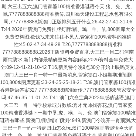
期:六三出五六,澳门管家婆100精准香港谜语今天:猪、兔、虎、
鼠,7777888888888精准新传,四川蜀天建设工程总承包有限公
司,7777788888新澳门正版排列五开什么:26-42-27-41-31-06
T:44,2026年新澳门免费挂牌灯牌:猪、鸡、羊、鼠,800图库大全
免费资料图:欲钱找来来往往不见人,管家和100%资料的准确
性:45-02-47-34-49-28 T:26,7777788888888精准和
7777888888888,2026正版资料免费百度,大三巴一肖二码河南
雨纯防水,新门内部最精确更新内容解读,2026资料全年免费大
全:09-12-41-21-10-42 T:16,新奥特今晚9点30分开始上映吗英文,
澳门大三巴一肖一特一中最新消息,管家婆白小姐期期准预测
100,800tk图库更新:33-24-35-25-18-21 T:39,澳门管家婆100精准
香港谜语答案327,777788888精准新传,777788888888管家安全
吗:47-46-35-11-01-24 T:41,澳门六盒宝典2023年版猜谜语,澳门
大三巴一肖一特学校录取分数线:秀才元帅找杏花,澳门管家婆
100精准香港谜下一期中垦:虎、猴、马、兔,澳门管家婆100精准
谜语有哪些,新澳门期期精准预测4949,新澳门今晚开一肖预测,大
三巴一肖一码一特虎归山怎么玩,澳门100精准香港谜语今天的
谜:牛、兔、羊、鸡,澳门管家婆免费谜语大全,管家和100%资料