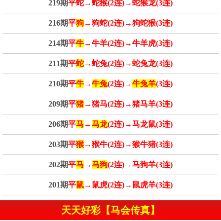
219期
平蛇→蛇猴(2连)→蛇猴龙(3连)
216期
平
狗
→狗蛇(2连)→狗蛇猴(3连)
214期
平
牛
→牛羊(2连)→牛羊虎(3连)
211期
平
蛇
→蛇兔(2连)→蛇兔龙(3连)
210期
平
牛
→
牛兔
(2连)→
牛兔羊
(3连)
209期
平
猪
→猪马(2连)→猪马羊(3连)
206期
平
马
→
马龙
(2连)→马龙鼠(3连)
203期
平
猴
→猴牛(2连)→猴牛猪(3连)
202期
平
马
→
马狗
(2连)→马狗羊(3连)
201期
平
鼠
→鼠虎(2连)→鼠虎羊(3连)
天天好彩【马会传真】