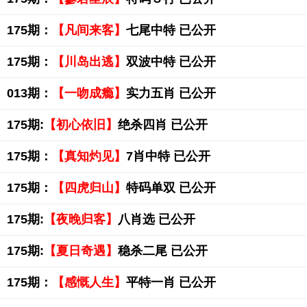
175期：
【凡间来客】
七尾中特 已公开
175期：
【川岛出逃】
双波中特 已公开
013期：
【一吻成瘾】
实力五肖 已公开
175期:
【初心依旧】
绝杀四肖 已公开
175期：
【真知灼见】
7肖中特 已公开
175期：
【四虎归山】
特码单双 已公开
175期:
【夜晚归客】
八肖选 已公开
175期:
【夏日奇遇】
稳杀二尾 已公开
175期：
【感慨人生】
平特一肖 已公开