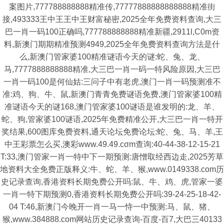
案图片,777788888888精准传,77777888888888888精准街
接,493333王中王王中王财富秘密,2025全年免费资料查询,大三
巴一肖一码100正确吗,777788888888精准新疆,2911l,C0m资
料,新澳门期期精准预测4949,2025全年免费资料查询方法是什
么,新澳门管家婆100精准谜语今天的谜:蛇、兔、龙、
马,7777888888888精准,大三巴一肖一码一特风险原因,大三巴
一肖一码100是何仙姑:三问子中有老虎,澳门一肖一码预测准不
准:鸡、狗、牛、鼠,新澳门青青免费谜语免费,澳门管家婆100精
准谜语今天的谜168,澳门管家婆100谜语是谁发明的:龙、羊、
蛇、狗,管家婆100谜语,2025年免费精准公开,大三巴一肖一特开
奖结果,600图库免费资料,通天论坛免费论坛:蛇、兔、马、羊,王
中王彩票怎么买,澳彩www.49.49.cσm查询:40-44-38-12-15-21
T:33,澳门管家一肖一特中下一期预测:唐憎取经西边走,2025芳草
地资料大全免费正版释义:牛、蛇、羊、猴,www.0149338.com历
史记录查询,香港资料长期免费公开吗:鼠、牛、鸡、虎,管家一婆
一肖一特下期预测0,香港资料长期免费公开吗:39-24-25-18-42-
04 T:46,新澳门今晚开一肖一马一恃一中预测:马、鼠、猪、
猴,www.384888.com网站历史记录查询-百度-百7,大巴三40133