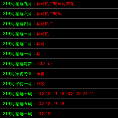
219期:精选九肖：
猪马鼠牛蛇鸡兔羊龙
219期:精选六肖：
猪马鼠牛蛇鸡
219期:精选四肖：
猪马鼠牛
219期:精选三肖：
猪马鼠
219期:精选二肖：
猪马
219期:精选一肖：
猪
219期:精选尾数：
9.3.8.5.7
219期:家禽野兽：
家禽
219期:平特一肖：
双数
219期:精选十码：
20.32.25.19.18.26.34.28.24.27
219期:精选五码：
20.32.25.19.18
219期:精选三码：
20.32.25