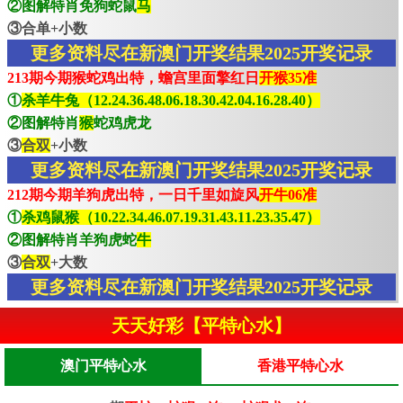
②图解特肖免狗蛇鼠
马
③合单+小数
更多资料尽在新澳门开奖结果2025开奖记录
213期今期猴蛇鸡出特，蟾宫里面擎红日
开猴35准
①
杀羊牛兔（12.24.36.48.06.18.30.42.04.16.28.40）
②图解特肖
猴
蛇鸡虎龙
③
合双
+小数
更多资料尽在新澳门开奖结果2025开奖记录
212期今期羊狗虎出特，一日千里如旋风
开牛06准
①
杀鸡鼠猴（10.22.34.46.07.19.31.43.11.23.35.47）
②图解特肖羊狗虎蛇
牛
③
合双
+大数
更多资料尽在新澳门开奖结果2025开奖记录
天天好彩【平特心水】
澳门平特心水
香港平特心水