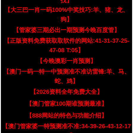
找】
【大三巴一肖一码100%中奖技巧:羊、猪、龙、
狗】
【管家婆三期必出一期预测今晚百度管】
【正版资料免费获取取软件的网站:41-31-37-25-
47-08 T:05】
【今晚澳彩一肖预测】
【澳门一码一特一中预测准不准访雷锋:羊、马、
蛇、鸡】
【2026资料全年免费大全】
【澳门管家100期谁预测最准】
【888网站的特色与功能介绍】
【澳门管家婆一特预测准不准:34-39-26-43-12-17