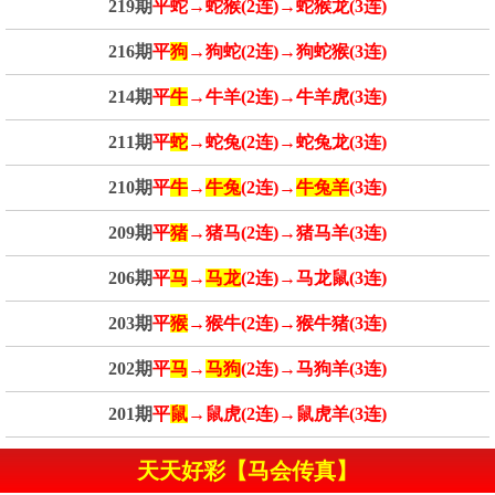
219期
平蛇→蛇猴(2连)→蛇猴龙(3连)
216期
平
狗
→狗蛇(2连)→狗蛇猴(3连)
214期
平
牛
→牛羊(2连)→牛羊虎(3连)
211期
平
蛇
→蛇兔(2连)→蛇兔龙(3连)
210期
平
牛
→
牛兔
(2连)→
牛兔羊
(3连)
209期
平
猪
→猪马(2连)→猪马羊(3连)
206期
平
马
→
马龙
(2连)→马龙鼠(3连)
203期
平
猴
→猴牛(2连)→猴牛猪(3连)
202期
平
马
→
马狗
(2连)→马狗羊(3连)
201期
平
鼠
→鼠虎(2连)→鼠虎羊(3连)
天天好彩【马会传真】