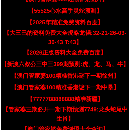
【55525心水高手灵蛇预测】
【2025年精准免费资料百度】
【大三巴的资料免费大全虎略龙韬:32-21-26-03-
30-43 T:43】
【2026正版资料大全免费百度】
【新澳六叔公三中三399期预测:虎、龙、马、牛】
【澳门管家婆100精准香港谜下一期徐州】
【澳门管家婆100精准香港谜下一期中垦】
【7777788888888精准新疆】
【管家婆三期必开一期下期预测7749:龙头蛇尾中
生肖】
【澳门管家婆免费谜语大全查询】