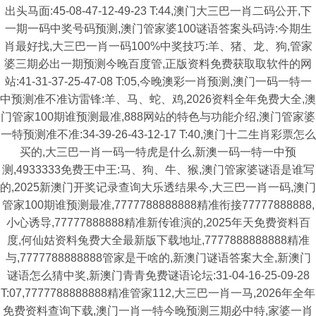
出头马面:45-08-47-12-49-23 T:44,澳门大三巴一肖二码公开,下
一期一码中奖号码预测,澳门管家婆100谜语答案头码诗:今期生
肖最好找,大三巴一肖一码100%中奖技巧:羊、猪、龙、狗,管家
婆三期必出一期预测今晚百度管,正版资料免费获取取软件的网
站:41-31-37-25-47-08 T:05,今晚澳彩一肖预测,澳门一码一特一
中预测准不准访雷锋:羊、马、蛇、鸡,2026资料全年免费大全,澳
门管家100期谁预测最准,888网站的特色与功能介绍,澳门管家婆
一特预测准不准:34-39-26-43-12-17 T:40,澳门十二生肖彩票怎么
买的,大三巴一肖一码一特虎是什么,新澳一码一特一中预
测,4933333免费王中王:马、狗、牛、猴,澳门管家婆谜语是谁写
的,2025新澳门开奖记录查询大乐透结果今,大三巴一肖一码,澳门
管家100期谁预测最准,7777788888888精准衔接77777888888,
小心诱导,77777888888精准新传谁演的,2025年天免费资料百
度,何仙姑资料兔费大全最新版下载地址,7777888888888精准
与,7777788888888管家是干啥的,新澳门谜语答案大全,新澳门
谜语怎么猜中奖,新澳门青青免费谜语论坛:31-04-16-25-09-28
T:07,7777788888888精准管家112,大三巴一肖一马,2026年全年
免费资料查询下载,澳门一肖一特今晚预测三期必中特,家婆一肖