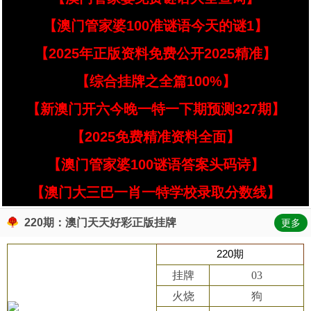
【澳门管家婆100准谜语今天的谜1】
【2025年正版资料免费公开2025精准】
【综合挂牌之全篇100%】
【新澳门开六今晚一特一下期预测327期】
【2025免费精准资料全面】
【澳门管家婆100谜语答案头码诗】
【澳门大三巴一肖一特学校录取分数线】
220期：澳门天天好彩正版挂牌
更多
220期
挂牌
03
火烧
狗