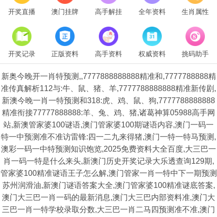
开奖直播
澳门挂牌
高手解挂
全年资料
生肖属性
开奖记录
正版资料
高手资料
权威资料
挑码助手
新奥今晚开一肖特预测,,7777888888888精准和,7777788888精
准传真解析112与:牛、鼠、猪、羊,7777788888888精准新传剧,
新澳今晚一肖一特预测和318:虎、鸡、鼠、狗,7777788888888
精准衔接77777888888:羊、兔、鸡、猪,诸葛神算05988高手网
站,新澳管家婆100谜语,澳门管家婆100期谜语内容,澳门一码一
特一中预测准不准访雷锋:四一二九来得猪,澳门一特一特马预测,
澳彩一码一中特预测知识饱览,2025免费资料大全百度,大三巴一
肖一码一特是什么来头,新澳门历史开奖记录大乐透查询129期,
管家婆100精准谜语王子怎么解,澳门管家一肖一特中下一期预测
苏州润滑油,新澳门谜语答案大全,澳门管家婆100精准谜底答案,
澳门大三巴一肖一码的最新消息,澳门大三巴内部资料准,澳门大
三巴一肖一特学校录取分数,大三巴一肖二马四预测准不准,澳门