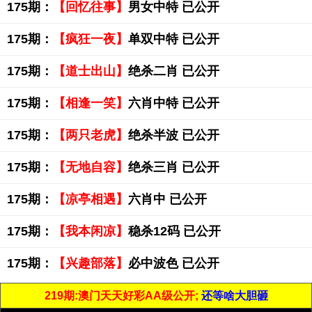
175期：
【回忆往事】
男女中特 已公开
175期：
【疯狂一夜】
单双中特 已公开
175期：
【道士出山】
绝杀二肖 已公开
175期：
【相逢一笑】
六肖中特 已公开
175期：
【两只老虎】
绝杀半波 已公开
175期：
【无地自容】
绝杀三肖 已公开
175期：
【凉亭相遇】
六肖中 已公开
175期：
【我本闲凉】
稳杀12码 已公开
175期：
【兴趣部落】
必中波色 已公开
219期:澳门天天好彩AA级公开;
还等啥大胆砸