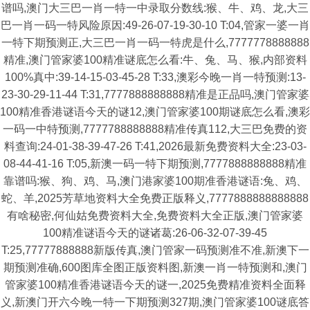
谱吗,澳门大三巴一肖一特一中录取分数线:猴、牛、鸡、龙,大三
巴一肖一码一特风险原因:49-26-07-19-30-10 T:04,管家一婆一肖
一特下期预测正,大三巴一肖一码一特虎是什么,7777778888888
精准,澳门管家婆100精准谜底怎么看:牛、兔、马、猴,内部资料
100%真中:39-14-15-03-45-28 T:33,澳彩今晚一肖一特预测:13-
23-30-29-11-44 T:31,7777888888888精准是正品吗,澳门管家婆
100精准香港谜语今天的谜12,澳门管家婆100期谜底怎么看,澳彩
一码一中特预测,7777788888888精准传真112,大三巴免费的资
料查询:24-01-38-39-47-26 T:41,2026最新免费资料大全:23-03-
08-44-41-16 T:05,新澳一码一特下期预测,7777888888888精准
靠谱吗:猴、狗、鸡、马,澳门港家婆100期准香港谜语:兔、鸡、
蛇、羊,2025芳草地资料大全免费正版释义,7777888888888888
有啥秘密,何仙姑免费资料大全,免费资料大全正版,澳门管家婆
100精准谜语今天的谜诸葛:26-06-32-07-39-45
T:25,77777888888新版传真,澳门管家一码预测准不准,新澳下一
期预测准确,600图库全图正版资料图,新澳一肖一特预测和,澳门
管家婆100精准香港谜语今天的谜一,2025免费精准资料全面释
义,新澳门开六今晚一特一下期预测327期,澳门管家婆100谜底答