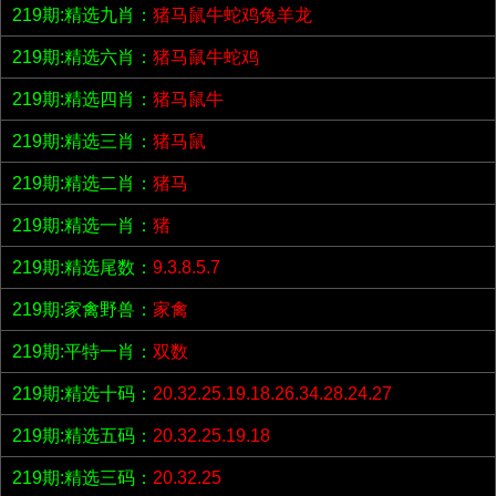
219期:精选九肖：
猪马鼠牛蛇鸡兔羊龙
219期:精选六肖：
猪马鼠牛蛇鸡
219期:精选四肖：
猪马鼠牛
219期:精选三肖：
猪马鼠
219期:精选二肖：
猪马
219期:精选一肖：
猪
219期:精选尾数：
9.3.8.5.7
219期:家禽野兽：
家禽
219期:平特一肖：
双数
219期:精选十码：
20.32.25.19.18.26.34.28.24.27
219期:精选五码：
20.32.25.19.18
219期:精选三码：
20.32.25