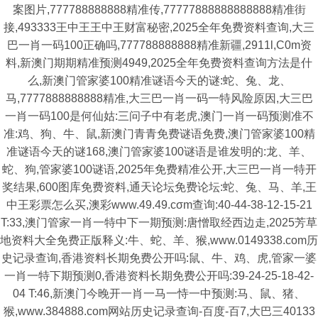
案图片,777788888888精准传,77777888888888888精准街
接,493333王中王王中王财富秘密,2025全年免费资料查询,大三
巴一肖一码100正确吗,777788888888精准新疆,2911l,C0m资
料,新澳门期期精准预测4949,2025全年免费资料查询方法是什
么,新澳门管家婆100精准谜语今天的谜:蛇、兔、龙、
马,7777888888888精准,大三巴一肖一码一特风险原因,大三巴
一肖一码100是何仙姑:三问子中有老虎,澳门一肖一码预测准不
准:鸡、狗、牛、鼠,新澳门青青免费谜语免费,澳门管家婆100精
准谜语今天的谜168,澳门管家婆100谜语是谁发明的:龙、羊、
蛇、狗,管家婆100谜语,2025年免费精准公开,大三巴一肖一特开
奖结果,600图库免费资料,通天论坛免费论坛:蛇、兔、马、羊,王
中王彩票怎么买,澳彩www.49.49.cσm查询:40-44-38-12-15-21
T:33,澳门管家一肖一特中下一期预测:唐憎取经西边走,2025芳草
地资料大全免费正版释义:牛、蛇、羊、猴,www.0149338.com历
史记录查询,香港资料长期免费公开吗:鼠、牛、鸡、虎,管家一婆
一肖一特下期预测0,香港资料长期免费公开吗:39-24-25-18-42-
04 T:46,新澳门今晚开一肖一马一恃一中预测:马、鼠、猪、
猴,www.384888.com网站历史记录查询-百度-百7,大巴三40133