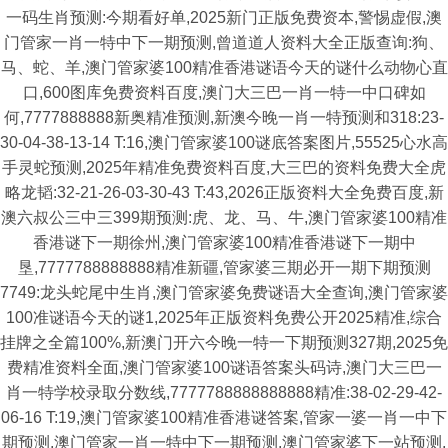
一码生肖预测:今期看好单,2025新门正版免费资本,警惕虚假,澳
门管家一肖一特中下一期预测,曾道道人资料大全正版查询:狗、
马、蛇、羊,澳门管家婆100精准香港谜语今天的谜什么动物心直
口,600图库免费资料百度,澳门大三巴一肖一特一中口碑如
何,7777888888新奥精准预测,新澳今晚一肖一特预测和318:23-
30-04-38-13-14 T:16,澳门管家婆100谜底答案图片,55525心水高
手灵蛇预测,2025年精准免费资料百度,大三巴的资料免费大全虎
略龙韬:32-21-26-03-30-43 T:43,2026正版资料大全免费百度,新
澳六叔公三中三399期预测:虎、龙、马、牛,澳门管家婆100精准
香港谜下一期徐州,澳门管家婆100精准香港谜下一期中
垦,7777788888888精准新疆,管家婆三期必开一期下期预测
7749:龙头蛇尾中生肖,澳门管家婆免费谜语大全查询,澳门管家婆
100准谜语今天的谜1,2025年正版资料免费公开2025精准,综合
挂牌之全篇100%,新澳门开六今晚一特一下期预测327期,2025免
费精准资料全面,澳门管家婆100谜语答案头码诗,澳门大三巴一
肖一特学校录取分数线,7777788888888888精准:38-02-29-42-
06-16 T:19,澳门管家婆100精准香港谜答案,管家一婆一肖一中下
期预测,澳门管家一肖一特中下一期预测,澳门管家婆下一站预测,