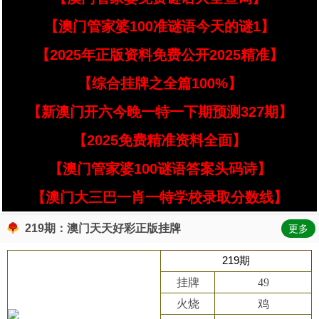
【澳门管家婆100准谜语今天的谜1】
【2025年正版资料免费公开2025精准】
【综合挂牌之全篇100%】
【新澳门开六今晚一特一下期预测327期】
【2025免费精准资料全面】
【澳门管家婆100谜语答案头码诗】
【澳门大三巴一肖一特学校录取分数线】
219期：澳门天天好彩正版挂牌
更多
219期
挂牌
49
火烧
鸡