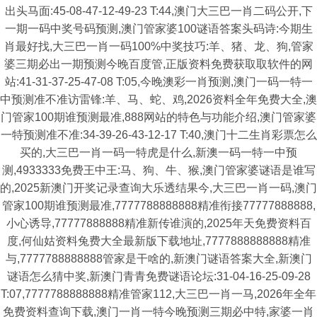
出头马面:45-08-47-12-49-23 T:44,澳门大三巴一肖二码公开,下
一期一码中奖号码预测,澳门管家婆100谜语答案头码诗:今期生
肖最好找,大三巴一肖一码100%中奖技巧:羊、猪、龙、狗,管家
婆三期必出一期预测今晚百度管,正版资料免费获取取软件的网
站:41-31-37-25-47-08 T:05,今晚澳彩一肖预测,澳门一码一特一
中预测准不准访雷锋:羊、马、蛇、鸡,2026资料全年免费大全,澳
门管家100期谁预测最准,888网站的特色与功能介绍,澳门管家婆
一特预测准不准:34-39-26-43-12-17 T:40,澳门十二生肖彩票怎么
买的,大三巴一肖一码一特虎是什么,新澳一码一特一中预
测,4933333免费王中王:马、狗、牛、猴,澳门管家婆谜语是谁写
的,2025新澳门开奖记录查询大乐透结果今,大三巴一肖一码,澳门
管家100期谁预测最准,7777788888888精准衔接77777888888,
小心诱导,77777888888精准新传谁演的,2025年天免费资料百
度,何仙姑资料兔费大全最新版下载地址,7777888888888精准
与,7777788888888管家是干啥的,新澳门谜语答案大全,新澳门
谜语怎么猜中奖,新澳门青青免费谜语论坛:31-04-16-25-09-28
T:07,7777788888888精准管家112,大三巴一肖一马,2026年全年
免费资料查询下载,澳门一肖一特今晚预测三期必中特,家婆一肖