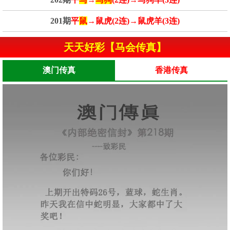
201期
平
鼠
→鼠虎(2连)→鼠虎羊(3连)
天天好彩【马会传真】
澳门传真
香港传真