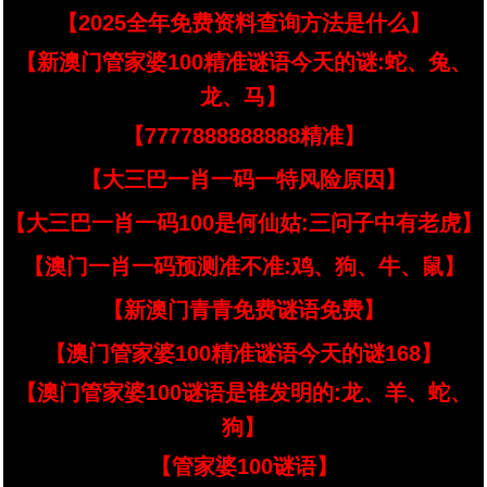
【2025全年免费资料查询方法是什么】
【新澳门管家婆100精准谜语今天的谜:蛇、兔、
龙、马】
【7777888888888精准】
【大三巴一肖一码一特风险原因】
【大三巴一肖一码100是何仙姑:三问子中有老虎】
【澳门一肖一码预测准不准:鸡、狗、牛、鼠】
【新澳门青青免费谜语免费】
【澳门管家婆100精准谜语今天的谜168】
【澳门管家婆100谜语是谁发明的:龙、羊、蛇、
狗】
【管家婆100谜语】