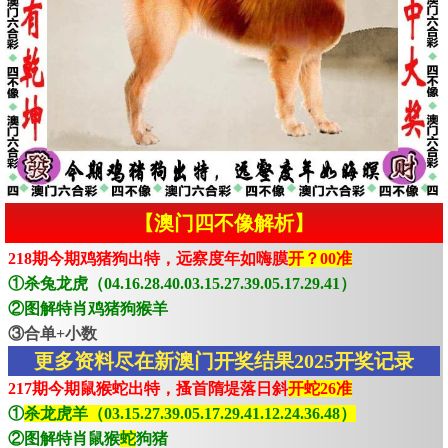
【澳门四不像解析】
218期今期鸡猪狗出特，远察度年如嗨膜
开？00准
①杀兔龙虎（04.16.28.40.03.15.27.39.05.17.29.41）
②图解特肖鸡猪狗猴羊
③合单+小数
更多资料尽在新澳门开奖结果2025开奖记录
217期今期鼠猴蛇出特，搔首隋堤落日斜
开蛇26准
①
杀龙虎羊（03.15.27.39.05.17.29.41.12.24.36.48）
②图解特肖鼠猴
蛇
狗猪