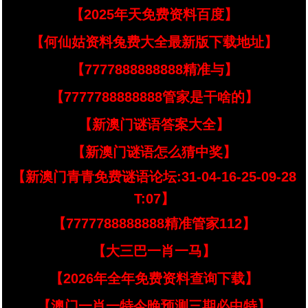
【2025年天免费资料百度】
【何仙姑资料兔费大全最新版下载地址】
【7777888888888精准与】
【7777788888888管家是干啥的】
【新澳门谜语答案大全】
【新澳门谜语怎么猜中奖】
【新澳门青青免费谜语论坛:31-04-16-25-09-28
T:07】
【7777788888888精准管家112】
【大三巴一肖一马】
【2026年全年免费资料查询下载】
【澳门一肖一特今晚预测三期必中特】