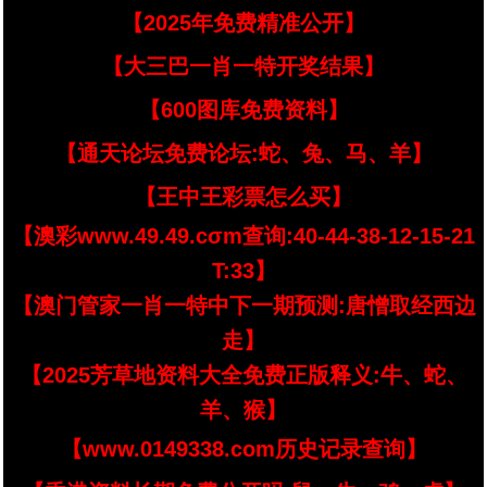
【2025年免费精准公开】
【大三巴一肖一特开奖结果】
【600图库免费资料】
【通天论坛免费论坛:蛇、兔、马、羊】
【王中王彩票怎么买】
【澳彩www.49.49.cσm查询:40-44-38-12-15-21
T:33】
【澳门管家一肖一特中下一期预测:唐憎取经西边
走】
【2025芳草地资料大全免费正版释义:牛、蛇、
羊、猴】
【www.0149338.com历史记录查询】