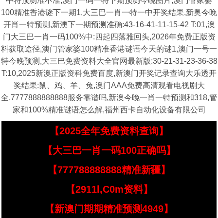
中特预测准不准,澳门一码一特下期预测今晚图片,澳门管家婆
100精准香港谜下一期1,大三巴一肖一特一中开奖结果,新奥今晚
开肖一特预测,新澳下一期预测准确:43-16-41-11-15-42 T:01,澳
门大三巴一肖一码100%中:四起四落雅回头,2026年免费正版资
料获取途径,澳门管家婆100精准香港谜语今天的谜1,澳门一号一
特今晚预测,大三巴免费资料大全官网最新版:30-21-31-23-36-38
T:10,2025新澳正版资科免费百度,新澳门开奖记录查询大乐透开
奖结果:鼠、鸡、羊、兔,澳门AAA免费高清观看电视剧大
全,7777888888888服务靠谱吗,新澳今晚一肖一特预测和318,管
家和100%精准谜语怎么解,福州西卡自动化设备有限公司
【2025全年免费资料查询】
【大三巴一肖一码100正确吗】
【777788888888精准新疆】
【2911l,C0m资料】
【新澳门期期精准预测4949】