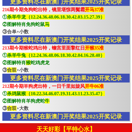
更多资料尽在新澳门开奖结果2025开奖记录
216期今期免狗蛇出特，镜里堪惊两鬓霜
开马37准
①
杀羊牛龙（12.24.36.48.06.18.30.42.03.15.27.39）
②图解特肖免狗蛇鼠
马
③合单+小数
更多资料尽在新澳门开奖结果2025开奖记录
213期今期猴蛇鸡出特，蟾宫里面擎红日
开猴35准
①
杀羊牛兔（12.24.36.48.06.18.30.42.04.16.28.40）
②图解特肖
猴
蛇鸡虎龙
③
合双
+小数
更多资料尽在新澳门开奖结果2025开奖记录
212期今期羊狗虎出特，一日千里如旋风
开牛06准
①
杀鸡鼠猴（10.22.34.46.07.19.31.43.11.23.35.47）
②图解特肖羊狗虎蛇
牛
③
合双
+大数
更多资料尽在新澳门开奖结果2025开奖记录
天天好彩【平特心水】