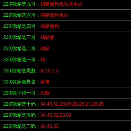
220期:精选九肖：
鸡猪猴狗兔蛇龙牛虎
220期:精选六肖：
鸡猪猴狗兔蛇
220期:精选四肖：
鸡猪猴狗
220期:精选三肖：
鸡猪猴
220期:精选二肖：
鸡猪
220期:精选一肖：
鸡
220期:精选尾数：
6.2.0.1.5
220期:家禽野兽：
家禽
220期:平特一肖：
双数
220期:精选十码：
34.46.32.23.09.28.26.27.18.29
220期:精选五码：
34.46.32.23.09
220期:精选三码：
34.46.32