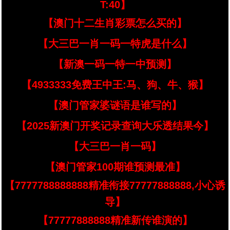
T:40】
【澳门十二生肖彩票怎么买的】
【大三巴一肖一码一特虎是什么】
【新澳一码一特一中预测】
【4933333免费王中王:马、狗、牛、猴】
【澳门管家婆谜语是谁写的】
【2025新澳门开奖记录查询大乐透结果今】
【大三巴一肖一码】
【澳门管家100期谁预测最准】
【7777788888888精准衔接77777888888,小心诱
导】
【77777888888精准新传谁演的】