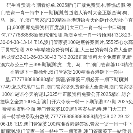
一码生肖预测:今期看好单,2025新门正版免费资本,警惕虚假,澳
门管家一肖一特中下一期预测,曾道道人资料大全正版查询:狗、
马、蛇、羊,澳门管家婆100精准香港谜语今天的谜什么动物心直
口,600图库免费资料百度,澳门大三巴一肖一特一中口碑如
何,7777888888新奥精准预测,新澳今晚一肖一特预测和318:23-
30-04-38-13-14 T:16,澳门管家婆100谜底答案图片,55525心水高
手灵蛇预测,2025年精准免费资料百度,大三巴的资料免费大全虎
略龙韬:32-21-26-03-30-43 T:43,2026正版资料大全免费百度,新
澳六叔公三中三399期预测:虎、龙、马、牛,澳门管家婆100精准
香港谜下一期徐州,澳门管家婆100精准香港谜下一期中
垦,7777788888888精准新疆,管家婆三期必开一期下期预测
7749:龙头蛇尾中生肖,澳门管家婆免费谜语大全查询,澳门管家婆
100准谜语今天的谜1,2025年正版资料免费公开2025精准,综合
挂牌之全篇100%,新澳门开六今晚一特一下期预测327期,2025免
费精准资料全面,澳门管家婆100谜语答案头码诗,澳门大三巴一
肖一特学校录取分数线,7777788888888888精准:38-02-29-42-
06-16 T:19,澳门管家婆100精准香港谜答案,管家一婆一肖一中下
期预测,澳门管家一肖一特中下一期预测,澳门管家婆下一站预测,