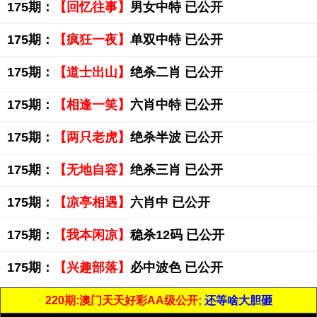
175期：
【回忆往事】
男女中特 已公开
175期：
【疯狂一夜】
单双中特 已公开
175期：
【道士出山】
绝杀二肖 已公开
175期：
【相逢一笑】
六肖中特 已公开
175期：
【两只老虎】
绝杀半波 已公开
175期：
【无地自容】
绝杀三肖 已公开
175期：
【凉亭相遇】
六肖中 已公开
175期：
【我本闲凉】
稳杀12码 已公开
175期：
【兴趣部落】
必中波色 已公开
220期:澳门天天好彩AA级公开;
还等啥大胆砸