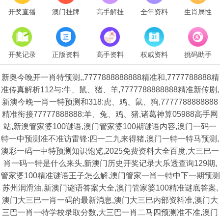
开奖直播
澳门挂牌
高手解挂
全年资料
生肖属性
开奖记录
正版资料
高手资料
权威资料
挑码助手
新奥今晚开一肖特预测,,7777888888888精准和,7777788888精
准传真解析112与:牛、鼠、猪、羊,7777788888888精准新传剧,
新澳今晚一肖一特预测和318:虎、鸡、鼠、狗,7777788888888
精准衔接77777888888:羊、兔、鸡、猪,诸葛神算05988高手网
站,新澳管家婆100谜语,澳门管家婆100期谜语内容,澳门一码一
特一中预测准不准访雷锋:四一二九来得猪,澳门一特一特马预测,
澳彩一码一中特预测知识饱览,2025免费资料大全百度,大三巴一
肖一码一特是什么来头,新澳门历史开奖记录大乐透查询129期,
管家婆100精准谜语王子怎么解,澳门管家一肖一特中下一期预测
苏州润滑油,新澳门谜语答案大全,澳门管家婆100精准谜底答案,
澳门大三巴一肖一码的最新消息,澳门大三巴内部资料准,澳门大
三巴一肖一特学校录取分数,大三巴一肖二马四预测准不准,澳门