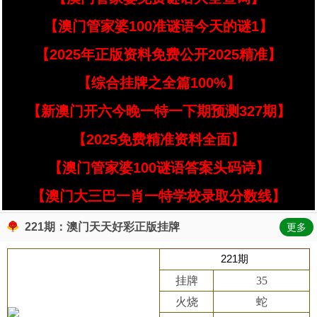
【澳门管家婆100准谜语今天的谜1】
【2025年正版资料免费公开2025精准】
【综合挂牌之全篇100%】
【新澳门开六今晚一特一下期预测327期】
【2025免费精准资料全面】
【澳门管家婆100谜语答案头码诗】
【澳门大三巴一肖一特学校录取分数线】
221期：澳门天天好彩正版挂牌
更多
221期
挂牌
35
火烧
蛇