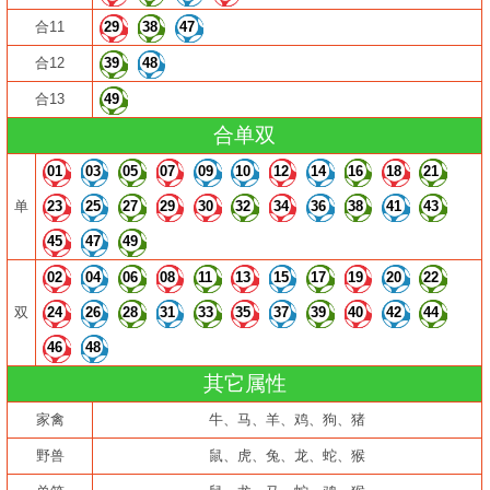
合11
29
38
47
合12
39
48
合13
49
合单双
01
03
05
07
09
10
12
14
16
18
21
单
23
25
27
29
30
32
34
36
38
41
43
45
47
49
02
04
06
08
11
13
15
17
19
20
22
双
24
26
28
31
33
35
37
39
40
42
44
46
48
其它属性
家禽
牛、马、羊、鸡、狗、猪
野兽
鼠、虎、兔、龙、蛇、猴