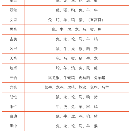
单笔
鼠、龙、马、蛇、鸡、猴
双笔
虎、猴、狗、兔、羊、牛
女肖
兔、蛇、羊、鸡、猪、（五宫肖）
男肖
鼠、牛、虎、龙、马、猴、狗
吉美
兔、龙、蛇、马、羊、鸡
凶丑
鼠、牛、虎、猴、狗、猪
天肖
兔、马、猴、猪、牛、龙
地肖
蛇、羊、鸡、狗、鼠、虎
三合
鼠龙猴、牛蛇鸡、虎马狗、兔羊猪
六合
鼠牛、龙鸡、虎猪、蛇猴、兔狗、马羊
阴性
鼠、龙、蛇、马、狗、猪
阳性
牛、虎、兔、羊、猴、鸡
白边
鼠、牛、虎、鸡、狗、猪
黑中
兔、龙、蛇、马、羊、猴