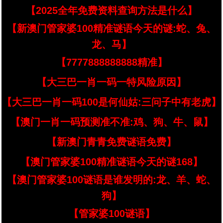
【2025全年免费资料查询方法是什么】
【新澳门管家婆100精准谜语今天的谜:蛇、兔、
龙、马】
【7777888888888精准】
【大三巴一肖一码一特风险原因】
【大三巴一肖一码100是何仙姑:三问子中有老虎】
【澳门一肖一码预测准不准:鸡、狗、牛、鼠】
【新澳门青青免费谜语免费】
【澳门管家婆100精准谜语今天的谜168】
【澳门管家婆100谜语是谁发明的:龙、羊、蛇、
狗】
【管家婆100谜语】