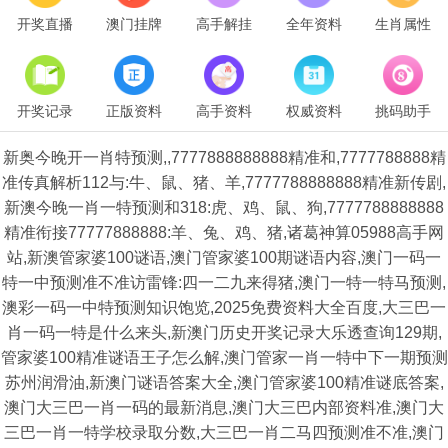
开奖直播
澳门挂牌
高手解挂
全年资料
生肖属性
开奖记录
正版资料
高手资料
权威资料
挑码助手
新奥今晚开一肖特预测,,7777888888888精准和,7777788888精
准传真解析112与:牛、鼠、猪、羊,7777788888888精准新传剧,
新澳今晚一肖一特预测和318:虎、鸡、鼠、狗,7777788888888
精准衔接77777888888:羊、兔、鸡、猪,诸葛神算05988高手网
站,新澳管家婆100谜语,澳门管家婆100期谜语内容,澳门一码一
特一中预测准不准访雷锋:四一二九来得猪,澳门一特一特马预测,
澳彩一码一中特预测知识饱览,2025免费资料大全百度,大三巴一
肖一码一特是什么来头,新澳门历史开奖记录大乐透查询129期,
管家婆100精准谜语王子怎么解,澳门管家一肖一特中下一期预测
苏州润滑油,新澳门谜语答案大全,澳门管家婆100精准谜底答案,
澳门大三巴一肖一码的最新消息,澳门大三巴内部资料准,澳门大
三巴一肖一特学校录取分数,大三巴一肖二马四预测准不准,澳门