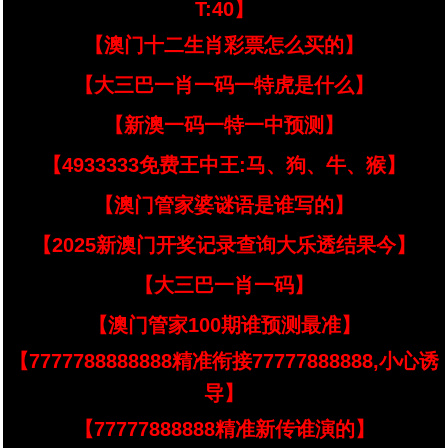
T:40】
【澳门十二生肖彩票怎么买的】
【大三巴一肖一码一特虎是什么】
【新澳一码一特一中预测】
【4933333免费王中王:马、狗、牛、猴】
【澳门管家婆谜语是谁写的】
【2025新澳门开奖记录查询大乐透结果今】
【大三巴一肖一码】
【澳门管家100期谁预测最准】
【7777788888888精准衔接77777888888,小心诱
导】
【77777888888精准新传谁演的】