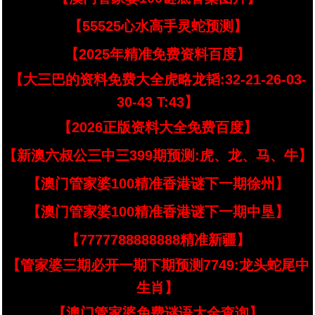
【55525心水高手灵蛇预测】
【2025年精准免费资料百度】
【大三巴的资料免费大全虎略龙韬:32-21-26-03-
30-43 T:43】
【2026正版资料大全免费百度】
【新澳六叔公三中三399期预测:虎、龙、马、牛】
【澳门管家婆100精准香港谜下一期徐州】
【澳门管家婆100精准香港谜下一期中垦】
【7777788888888精准新疆】
【管家婆三期必开一期下期预测7749:龙头蛇尾中
生肖】
【澳门管家婆免费谜语大全查询】