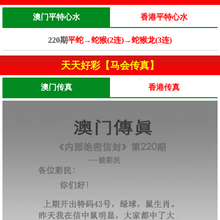
澳门平特心水
香港平特心水
220期
平蛇→蛇猴(2连)→蛇猴龙(3连)
天天好彩【马会传真】
澳门传真
香港传真