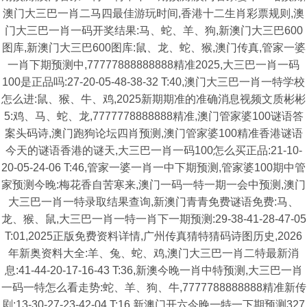
澳门大三巴一肖二马四最佳游玩时间,香港十二生肖彩票规则,澳
门大三巴一肖一码开奖结果:马、蛇、羊、狗,新澳门大三巴600
图库,新澳门大三巴600图库:鼠、龙、蛇、猴,澳门传真,管家一婆
一肖下期预测中,77777888888888精准2025,大三巴一肖一码
100是正品吗:27-20-05-48-38-32 T:40,澳门大三巴一肖一特学校
怎么进:鼠、猴、牛、鸡,2025新期期准的准确消息视频文质彬彬
5:鸡、马、蛇、龙,7777778888888精准,澳门管家婆100谜语答
案头码诗,澳门跑狗论坛四肖预测,澳门管家婆100精准香港谜语
今天的谜语香港的谜天,大三巴一肖一码100怎么买正品:21-10-
20-05-24-06 T:46,管家一婆一肖一中下期预测,管家婆100期中管
家预测今晚:梅花香自苦寒来,澳门一码一特一期一会中预测,澳门
大三巴一肖一特录取结果查询,新澳门青青免费谜语免费:马、
龙、猴、鼠,大三巴一肖一特一肖下一期预测:29-38-41-28-47-05
T:01,2025正版免费资料详情,广州传真猜特猜码诗图历史,2026
年新奥资料大全:羊、兔、蛇、鸡,澳门大三巴一肖二特最新消
息:41-44-20-17-16-43 T:36,新澳今晚一肖中特预测,大三巴一肖
一码一特怎么看走势:蛇、羊、狗、牛,7777788888888精准新传
剧:13-30-27-23-42-04 T:16,新澳门开六今晚一特一下期预测327