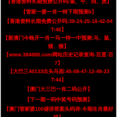
【香港资料长期免费公开吗:鼠、牛、鸡、虎】
【管家一婆一肖一特下期预测0】
【香港资料长期免费公开吗:39-24-25-18-42-04
T:46】
【新澳门今晚开一肖一马一恃一中预测:马、鼠、
猪、猴】
【www.384888.com网站历史记录查询-百度-百
7】
【大巴三40133出头马面:45-08-47-12-49-23
T:44】
【澳门大三巴一肖二码公开】
【下一期一码中奖号码预测】
【澳门管家婆100谜语答案头码诗:今期生肖最好