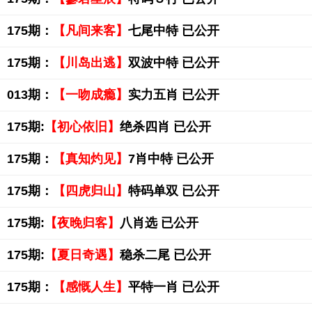
175期：
【凡间来客】
七尾中特 已公开
175期：
【川岛出逃】
双波中特 已公开
013期：
【一吻成瘾】
实力五肖 已公开
175期:
【初心依旧】
绝杀四肖 已公开
175期：
【真知灼见】
7肖中特 已公开
175期：
【四虎归山】
特码单双 已公开
175期:
【夜晚归客】
八肖选 已公开
175期:
【夏日奇遇】
稳杀二尾 已公开
175期：
【感慨人生】
平特一肖 已公开